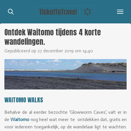
Ga
direct
naar
de
Ontdek Waitomo tijdens 4 korte
hoofdinhoud
wandelingen.
Gepubliceerd op 27 december 2019 om 14:40
WAITOMO WALKS
Behalve de al eerder bezochte 'Glowworm Caves', valt er in
de
Waitomo
nog heel wat meer te ontdekken dat, gratis en
voor iedereen toegankelijk, op de wandelaar ligt te wachten.