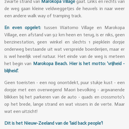
zwarte strand van
Marokopa Village
gaat. Links en rechts van
de weg gaan kleine veldweggetjes de heuvels in naar weer
een andere walk way of tramping track.
En even opgelet:
tussen Waitomo Village en Marokopa
Village, een afstand van 92 km heen en terug, is er niks, geen
benzinestation, geen winkel en slechts 1 piepklein dorpje
onderweg bestaande uit wat verspreide boerderijen, maar er
is wel heerlijk veel natuur. Het einde van de weg is meteen
het begin van
Marokopa Beach.
H
ier is het motto: 'vrijheid -
blijheid'.
Geen toeristen - een nog onontdekt, puur stukje kust - een
dorpje met een overwegend Maori bevolking - argwanende
blikken bij het parkeren van de auto - quads en crossmoto's
op het brede, lange strand en wat vissers in de verte. Maar
wat een uitzicht!
Dit is het Nieuw-Zeeland van de 'laid back people'!