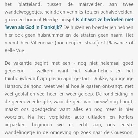
het ‘platteland’, tussen de maïsvelden, aan twee
wandelweggetjes, heinde en ver niks te zien behalve velden,
groen en bomen! Heerlijk huisje!
Is dit wat ze bedoelen met
‘leven als God in Frankrijk’?
De huizen en boerderijen hebben
hier ook geen huisnummer en de straten geen naam. Het
noemt hier Villeneuve (boerderij én straat) of Plaisance of
Belle Vue.
De vakantie begint met een - nog niet helemaal goed
geoefend – welkom want het vakantiehuis en het
tuinbouwbedrijf zijn pas in april gestart. Drukke, springerige
Hanson, de hond, weet wel al hoe je gasten ontvangt: met
veel geblaf en veel heen en weer geloop. De rondleiding in
de gerenoveerde gîte, waar de geur van ‘nieuw’ nog hangt,
maakt ons goedgezind want alles en nog meer is hier
voorzien. Na het verplichte auto uitladen en koffers
uitpakken, beginnen we er echt aan, ons eerste
wandelingetje in de omgeving op zoek naar de Couesnon,