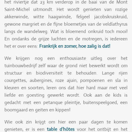
het riviertje dat 23 km verderop in de baai van de Mont
Saint-Michel uitmondt. Het wordt genieten van rozige
akkerwinde, witte haagwinde, felgeel jacobskruiskruid,
gewone margriet en de fijne bloemetjes van de veldlathyrus
langs de wandelweg. Wat is bloemend onkruid toch mooi!
En ondanks de grijze luchten en de motregen, is iedereen
het er over eens:
Frankrijk en zomer, hoe zalig is dat!
We krijgen nog een enthousiaste uitleg over het
tuinbouwbedrijf zelf waar de grond niet bewerkt wordt om
structuur en biodiversiteit te behouden. Lange rijen
courgettes, aubergines, roze ajuin, pompoenen en sla in
kleuren en soorten, leren ons dat hier hard maar met veel
liefde en goesting gewerkt wordt. Ook aan de kids is
gedacht met een petanque pleintje, buitenspeelgoed, een
boomgaard en geiten en kippen!
Wie ook zin krijgt om hier een paar dagen te komen
genieten, er is een
table d’hôtes
voor het ontbijt en het