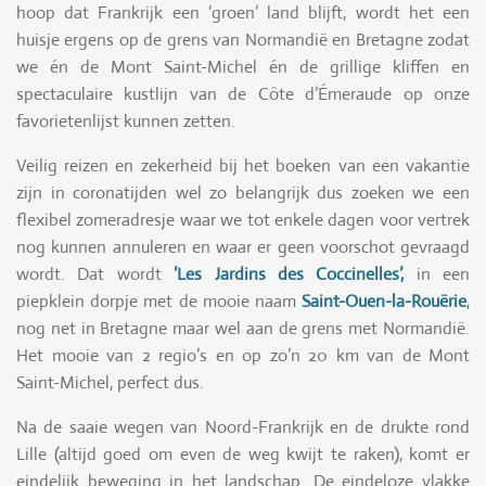
hoop dat Frankrijk een ‘groen’ land blijft, wordt het een
huisje ergens op de grens van Normandië en Bretagne zodat
we én de Mont Saint-Michel én de grillige kliffen en
spectaculaire kustlijn van de Côte d’Émeraude op onze
favorietenlijst kunnen zetten.
Veilig reizen en zekerheid bij het boeken van een vakantie
zijn in coronatijden wel zo belangrijk dus zoeken we een
flexibel zomeradresje waar we tot enkele dagen voor vertrek
nog kunnen annuleren en waar er geen voorschot gevraagd
wordt. Dat wordt
‘Les Jardins des Coccinelles’,
in een
piepklein dorpje met de mooie naam
Saint-Ouen-la-Rouërie
,
nog net in Bretagne maar wel aan de grens met Normandië.
Het mooie van 2 regio’s en op zo’n 20 km van de Mont
Saint-Michel, perfect dus.
Na de saaie wegen van Noord-Frankrijk en de drukte rond
Lille (altijd goed om even de weg kwijt te raken), komt er
eindelijk beweging in het landschap. De eindeloze vlakke