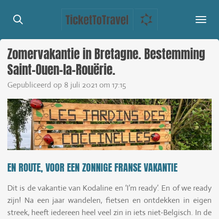
Ga
direct
naar
de
Zomervakantie in Bretagne. Bestemming
hoofdinhoud
Saint-Ouen-la-Rouërie.
Gepubliceerd op 8 juli 2021 om 17:15
EN ROUTE, VOOR EEN ZONNIGE FRANSE VAKANTIE
Dit is de vakantie van Kodaline en ‘I’m ready’. En of we ready
zijn! Na een jaar wandelen, fietsen en ontdekken in eigen
streek, heeft iedereen heel veel zin in iets niet-Belgisch. In de