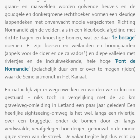
graan- en maïsvelden worden golvende heuvels en de
goudgele en donkergroene rechthoeken vormen een kleurige
lappendeken met onverwacht mooie vergezichten. Richting
Normandië zijn de velden, als in een kleurboek, afgelijnd met
dichte hagen en knoestige bomen, wat ze daar
‘le bocage’
noemen. Er zijn bossen en weilanden en boomgaarden
(appels voor de cider en de calvados?) en diepe valleien met
riviertjes en de indrukwekkende, hele hoge
‘Pont de
Normandie’
(belachelijk duur om er over te mogen rijden)
waar de Seine uitmondt in Het Kanaal.
En natuurlijk zijn er wegenwerken en worden we 10 km om
gestuurd – niks toch in vergelijking met de 40 km
gravelweg-omleiding in Letland een paar jaar geleden! Een
heerlijke sightseeing-omweg is het wel, langs een riviertje,
over een bruggetje, onder de bomen door en langs
verdwaalde, verafgelegen boerderijen, gebouwd in de mooie
grijze steen van de streek. De vakantiegîte ligt dus echt op