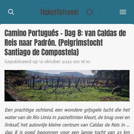
Ga
direct
naar
de
Camino Portugués - Dag 8: van Caldas de
hoofdinhoud
Reis naar Padrón. (Pelgrimstocht
Santiago de Compostela)
Gepubliceerd op 12 oktober 2022 om 16:10
Een prachtige ochtend, een wondere grijsgele lucht die het
water van de Río Umia in pasteltinten kleurt, de brug over en
linksaf, het autovrije kleine centrum van Caldas de Reis in …
dag 8 is goed begonnen voor een lange tocht van 23 km