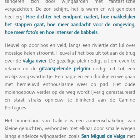
slingeren zich door wijngaarden met fantastische
vergezichten. De zon schijnt, het is warm en wij genieten
heel erg!
Hoe dichter het eindpunt nadert, hoe makkelijker
het stappen gaat, hoe meer aandacht voor de omgeving,
hoe meer foto’s en hoe intenser de babbels.
Heuvel op door bos en veld, langs een riviertje dat lui over
mossige keien stroomt. Heuvel af het bos uit tot aan de brug
over de
Valga rivier
. De gezellige plek nodigt uit om even te
relaxen en de
gitaarspelende pelgrim
nodigt uit tot een
vrolijk zangkwartiertje. Een hapje en een drankje en we gaan
met hernieuwd enthousiasme weer op pad. Het oude
molengebouw verder op de weg wordt ijverig gerestaureerd
en staat straks opnieuw te blinkend aan de Camino
Portugués.
Het binnenland van Galicië is een aaneenschakeling van
kleine gehuchten, verbonden met elkaar door smalle wegen
langs eindeloze wijngaarden, zoals
San Miguel de Valga
met