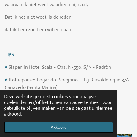
waarvan ik niet weet waarheen hij gaat;
Dat ik het niet weet, is de reden
dat ik hem zou hem willen gaan.
TIPS
#
Slapen in Hotel Scala - Ctra. N-550, S/N - Padrón
#
Koffiepauze: Fogar do Peregrino – Lg. Casalderrique 37A -
Carracedo (Santa Mariña)
Deze website gebruikt cookies voor analyse-
#
Lunch: Seculo XX Café - Rúa Tetuán – Padrón
doeleinden en/of het tonen van advertenties. Door
gebruik te blijven maken van de site gaat u hiermee
#
Diner: restaurant van Hotel Scala
akkoord.
Akkoord