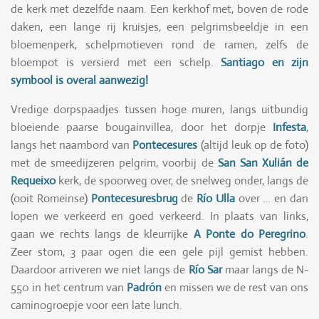
de kerk met dezelfde naam. Een kerkhof met, boven de rode
daken, een lange rij kruisjes, een pelgrimsbeeldje in een
bloemenperk, schelpmotieven rond de ramen, zelfs de
bloempot is versierd met een schelp.
Santiago en zijn
symbool is overal aanwezig!
Vredige dorpspaadjes tussen hoge muren, langs uitbundig
bloeiende paarse bougainvillea, door het dorpje
Infesta
,
langs het naambord van
Pontecesures
(altijd leuk op de foto)
met de smeedijzeren pelgrim, voorbij de
San San Xulián de
Requeixo
kerk, de spoorweg over, de snelweg onder, langs de
(ooit Romeinse)
Pontecesuresbrug
de
Río Ulla
over … en dan
lopen we verkeerd en goed verkeerd. In plaats van links,
gaan we rechts langs de kleurrijke
A Ponte do Peregrino
.
Zeer stom, 3 paar ogen die een gele pijl gemist hebben.
Daardoor arriveren we niet langs de
Río Sar
maar langs de N-
550 in het centrum van
Padrón
en missen we de rest van ons
caminogroepje voor een late lunch.