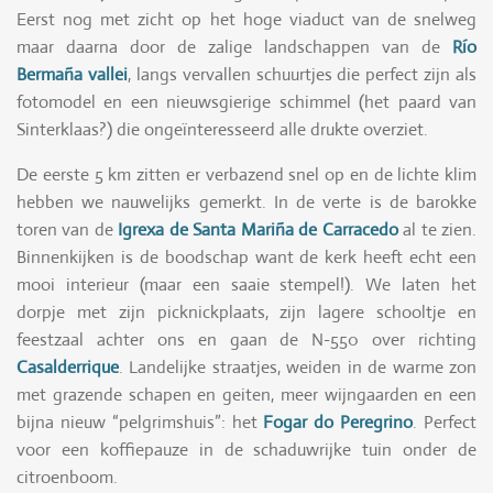
Eerst nog met zicht op het hoge viaduct van de snelweg
maar daarna door de zalige landschappen van de
Río
Bermaña vallei
, langs vervallen schuurtjes die perfect zijn als
fotomodel en een nieuwsgierige schimmel (het paard van
Sinterklaas?) die ongeïnteresseerd alle drukte overziet.
De eerste 5 km zitten er verbazend snel op en de lichte klim
hebben we nauwelijks gemerkt. In de verte is de barokke
toren van de
Igrexa de Santa Mariña de Carracedo
al te zien.
Binnenkijken is de boodschap want de kerk heeft echt een
mooi interieur (maar een saaie stempel!). We laten het
dorpje met zijn picknickplaats, zijn lagere schooltje en
feestzaal achter ons en gaan de N-550 over richting
Casalderrique
. Landelijke straatjes, weiden in de warme zon
met grazende schapen en geiten, meer wijngaarden en een
bijna nieuw “pelgrimshuis”: het
Fogar do Peregrino
. Perfect
voor een koffiepauze in de schaduwrijke tuin onder de
citroenboom.