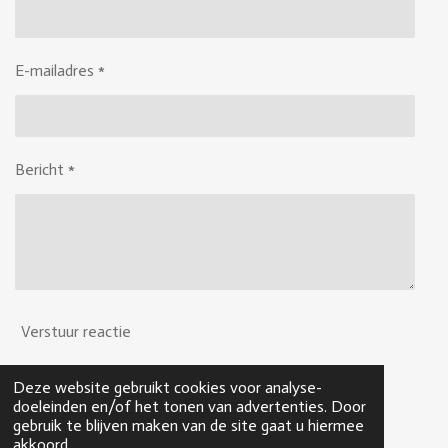
E-mailadres *
Bericht *
Verstuur reactie
Deze website gebruikt cookies voor analyse-
Reacties
doeleinden en/of het tonen van advertenties. Door
gebruik te blijven maken van de site gaat u hiermee
Er zijn geen reacties geplaatst.
akkoord.