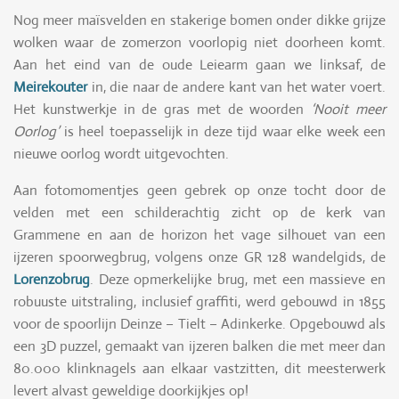
Nog meer maïsvelden en stakerige bomen onder dikke grijze
wolken waar de zomerzon voorlopig niet doorheen komt.
Aan het eind van de oude Leiearm gaan we linksaf, de
Meirekouter
in, die naar de andere kant van het water voert.
Het kunstwerkje in de gras met de woorden
‘Nooit meer
Oorlog’
is heel toepasselijk in deze tijd waar elke week een
nieuwe oorlog wordt uitgevochten.
Aan fotomomentjes geen gebrek op onze tocht door de
velden met een schilderachtig zicht op de kerk van
Grammene en aan de horizon het vage silhouet van een
ijzeren spoorwegbrug, volgens onze GR 128 wandelgids, de
Lorenzobrug
. Deze opmerkelijke brug, met een massieve en
robuuste uitstraling, inclusief graffiti, werd gebouwd in 1855
voor de spoorlijn Deinze – Tielt – Adinkerke. Opgebouwd als
een 3D puzzel, gemaakt van ijzeren balken die met meer dan
80.000 klinknagels aan elkaar vastzitten, dit meesterwerk
levert alvast geweldige doorkijkjes op!