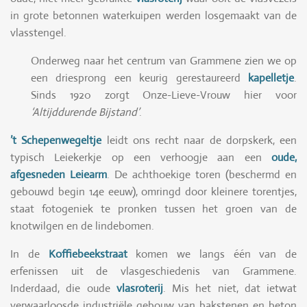
in grote betonnen waterkuipen werden losgemaakt van de
vlasstengel.
Onderweg naar het centrum van Grammene zien we op
een driesprong een keurig gerestaureerd
kapelletje
.
Sinds 1920 zorgt Onze-Lieve-Vrouw hier voor
‘Altijddurende Bijstand’
.
’t Schepenwegeltje
leidt ons recht naar de dorpskerk, een
typisch Leiekerkje op een verhoogje aan een
oude,
afgesneden Leiearm
. De achthoekige toren (beschermd en
gebouwd begin 14e eeuw), omringd door kleinere torentjes,
staat fotogeniek te pronken tussen het groen van de
knotwilgen en de lindebomen.
In de
Koffiebeekstraat
komen we langs één van de
erfenissen uit de vlasgeschiedenis van Grammene.
Inderdaad, die oude
vlasroterij
. Mis het niet, dat ietwat
verwaarloosde industriële gebouw van bakstenen en beton