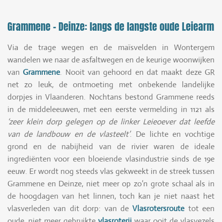
Grammene – Deinze: langs de langste oude Leiearm
Via de trage wegen en de maïsvelden in Wontergem
wandelen we naar de asfaltwegen en de keurige woonwijken
van
Grammene
. Nooit van gehoord en dat maakt deze GR
net zo leuk, de ontmoeting met onbekende landelijke
dorpjes in Vlaanderen. Nochtans bestond Grammene reeds
in de middeleeuwen, met een eerste vermelding in 1121 als
‘zeer klein dorp gelegen op de linker Leieoever dat leefde
van de landbouw en de vlasteelt’
. De lichte en vochtige
grond en de nabijheid van de rivier waren de ideale
ingrediënten voor een bloeiende vlasindustrie sinds de 19e
eeuw. Er wordt nog steeds vlas gekweekt in de streek tussen
Grammene en Deinze, niet meer op zo’n grote schaal als in
de hoogdagen van het linnen, toch kan je niet naast het
vlasverleden van dit dorp: van de
Vlasrotersroute
tot een
oude, niet meer gebruikte
vlasroterij
waar ooit de vlasvezels