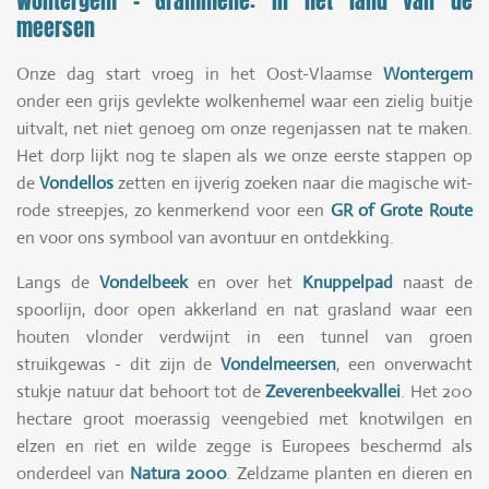
Wontergem – Grammene: in het land van de
meersen
Onze dag start vroeg in het Oost-Vlaamse
Wontergem
onder een grijs gevlekte wolkenhemel waar een zielig buitje
uitvalt, net niet genoeg om onze regenjassen nat te maken.
Het dorp lijkt nog te slapen als we onze eerste stappen op
de
Vondellos
zetten en ijverig zoeken naar die magische wit-
rode streepjes, zo kenmerkend voor een
GR of Grote Route
en voor ons symbool van avontuur en ontdekking.
Langs de
Vondelbeek
en over het
Knuppelpad
naast de
spoorlijn, door open akkerland en nat grasland waar een
houten vlonder verdwijnt in een tunnel van groen
struikgewas - dit zijn de
Vondelmeersen
, een onverwacht
stukje natuur dat behoort tot de
Zeverenbeekvallei
. Het 200
hectare groot moerassig veengebied met knotwilgen en
elzen en riet en wilde zegge is Europees beschermd als
onderdeel van
Natura 2000
. Zeldzame planten en dieren en