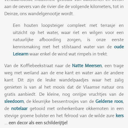
aan de oevers van de rivier die de volgende kilometers, tot in
Deinze, ons wandelgenootje wordt.
Een houten loopsteiger compleet met terrasje en
uitzicht op het water, waar riet en wilgen voor een
natuurlijke afboording zorgen, is onze eerste
kennismaking met het stilstaand water van de
oude
Leiearm
waar enkel de wind wat rimpels in trekt.
Van de Koffiebeekstraat naar de
Natte Meersen
, een trage
weg met weiland aan de ene kant en water aan de andere
kant. Dit zijn de leuke wandelpaadjes waar het zalig
genieten is van al het moois dat de Vlaamse natuur ons
gratis aanbiedt. De kleine, nog onrijpe vruchtjes van de
sleedoorn
, de kleurrijke bessentrosjes van de
Gelderse roos
,
de
notelaar
getooid met onherkenbare okkernoten in een
stevige groene bolster en het felrood van de wilde zure
kers
…
een decor als een schilderijtje!