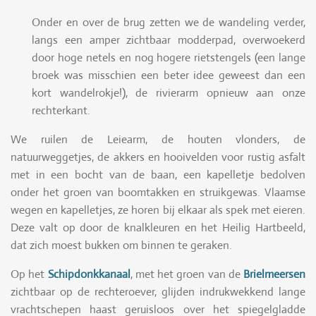
Onder en over de brug zetten we de wandeling verder,
langs een amper zichtbaar modderpad, overwoekerd
door hoge netels en nog hogere rietstengels (een lange
broek was misschien een beter idee geweest dan een
kort wandelrokje!), de rivierarm opnieuw aan onze
rechterkant.
We ruilen de Leiearm, de houten vlonders, de
natuurweggetjes, de akkers en hooivelden voor rustig asfalt
met in een bocht van de baan, een kapelletje bedolven
onder het groen van boomtakken en struikgewas. Vlaamse
wegen en kapelletjes, ze horen bij elkaar als spek met eieren.
Deze valt op door de knalkleuren en het Heilig Hartbeeld,
dat zich moest bukken om binnen te geraken.
Op het
Schipdonkkanaal
, met het groen van de
Brielmeersen
zichtbaar op de rechteroever, glijden indrukwekkend lange
vrachtschepen haast geruisloos over het spiegelgladde