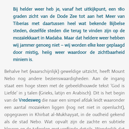
Bij helder weer heb je, vanaf het uitkijkpunt, een 180
graden zicht van de Dode Zee tot aan het Meer van
Tiberias met daartussen heel wat bekende Bijbelse
steden, dezelfde steden die terug te vinden zijn op de
mozaïekkaart in Madaba. Maar dat heldere weer hebben
wij jammer genoeg niet – wij worden elke keer geplaagd
door mistig, heiig weer waardoor de zichtbaarheid
miniem is.
Behalve het (waarschijnlijk) geweldige uitzicht, heeft Mount
Nebo nog andere bezienswaardigheden. Aan de ingang
staat een hoge steen met de gebeeldhouwde tekst ‘God is
Liefde’ in 3 talen (Grieks, latijn en Arabisch). Dit is het begin
van de
Vredesweg
die naar een simpel afdak leidt waaronder
een aantal mozaïeken liggen (nog net niet in openlucht),
opgegraven in Khirbat al-Mukhayyat, in de oudheid gekend
als de stad Nebo. Wat opvalt zijn de zachte en subtiele
kleuren en de taferelen met verfijnde details. Wonderlijk dat