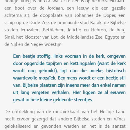
nodige uitleg, is dit o.a. wat er te zien is op de mozaïekkaart:
een boot over de Jordaan, een leeuw die een gazelle
achterna zit, de doopplaats van Johannes de Doper, een
schip op de Dode Zee, de ommuurde stad Karak, de Bijbelse
steden Jeruzalem, Bethlehem, Jericho en Hebron, de berg
Sinaï, het klooster van Lot, de Middellandse Zee, Egypte en
de Nijl en de Negev woestijn.
Een beetje stoffig, links vooraan in de kerk, omgeven
door opgerolde tapijten en kettingpalen (want de kerk
wordt nog gebruikt), ligt dan die unieke, historisch
waardevolle mozaïek. Een mens wordt er een beetje stil
van. Bijbelse plaatsen zijn ineens meer dan enkel namen
uit lang vergeten verhalen. Hier liggen ze al eeuwen
gevat in hele kleine gekleurde steentjes.
De ontdekking van de mozaïekkaart van het Heilige Land
heeft ervoor gezorgd dat andere Bijbelse steden en ruïnes
gelokaliseerd en gevonden werden en het is de aanzet