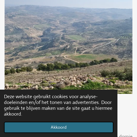
Deze website gebruikt cookies voor analyse-
doeleinden en/of het tonen van advertenties. Door
gebruik te blijven maken van de site gaat u hiermee
MUKAWIR
akkoord.
Akkoord
Nog meer Bijbelse verhalen in de buurt van het kleine dorpje